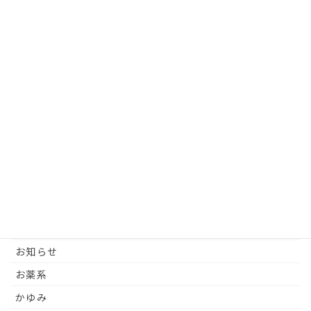
お知らせ
次の記事
【7月の診療と休診】
2026年6月30日
カテゴリー
イベント
エネルギー
お灸
お知らせ
お薬系
かゆみ