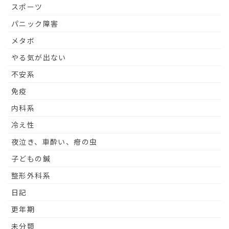
スポーツ
パニック障害
メタボ
やる気が出ない
不安系
免疫
内科系
冷え性
夜泣き、車酔い、疳の虫
子どもの鍼
整形外科系
日記
更年期
未分類